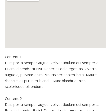
varius bibendum, libero neque posuere risus, quis egestas
condimentum quam eget blandit.
libero ligula at mauris. Sed posuere scelerisque ornare. Nulla
enim lorem, porta a velit at, semper convallis neque. Ut ac
purus suscipit, egestas enim a, finibus justo.
Content 1
Duis porta semper augue, vel vestibulum dui semper a.
Etiam id hendrerit nisi. Donec et odio egestas, viverra
augue a, pulvinar enim. Mauris nec sapien lacus. Mauris
rhoncus et purus et blandit. Nunc blandit at nibh
scelerisque bibendum.
Content 2
Duis porta semper augue, vel vestibulum dui semper a.
Etiam id hendrerit nisi. Donec et odio egestas, viverra